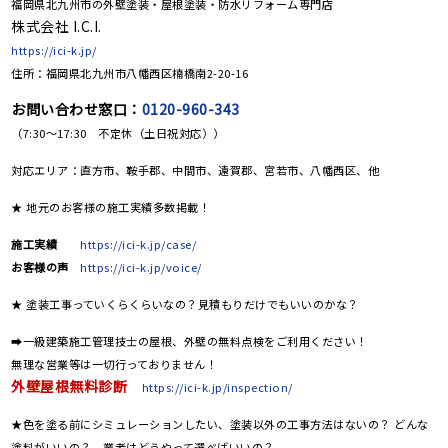
福岡県北九州市の外壁塗装・屋根塗装・防水リフォーム専門店
株式会社 I.C.I.
https://ici-k.jp/
住所：福岡県北九州市八幡西区楠橋南2-20-16
お問い合わせ窓口：
0120-960-343
（7:30～17:30 不定休（土日祝対応））
対応エリア：直方市、鞍手郡、中間市、遠賀郡、宮若市、八幡西区、他
★ 地元のお客様の施工実績多数掲載！
施工実績
https://ici-k.jp/case/
お客様の声
https://ici-k.jp/voice/
★ 塗装工事っていくらくらいなの？見積もりだけでもいいのかな？
➡一級建築施工管理技士の屋根、外壁の無料点検をご利用ください！
無理な営業等は一切行っておりません！
外壁屋根無料診断
https://ici-k.jp/inspection/
★色を塗る前にシミュレーションしたい、塗装以外の工事方法はないの？ どんな
塗料がいいの？ 業者はどうやって選べばいいの？