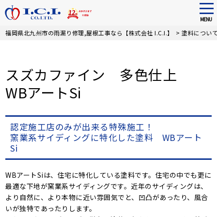
tog
nav
MENU
Skip
福岡県北九州市の雨漏り修理,屋根工事なら【株式会社 I.C.I.】
>
塗料につい
to
main
content
スズカファイン 多色仕上
WBアートSi
認定施工店のみが出来る特殊施工！
窯業系サイディングに特化した塗料 WBアート
Si
WBアートSiは、住宅に特化している塗料です。住宅の中でも更に
最適な下地が窯業系サイディングです。近年のサイディングは、
より自然に、より本物に近い雰囲気でと、凹凸があったり、風合
いが独特であったりします。