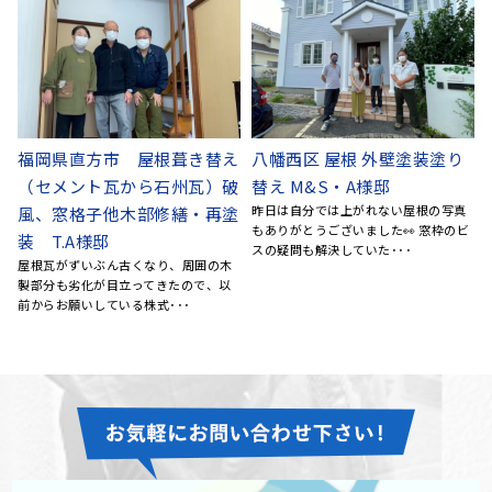
北九州市八幡西区 外壁塗装
北九州市八幡西区 外壁塗
(サイディング) サイディン
装 屋根塗装 屋根瓦修繕
グコーキング打ち替え 木部
再整列 破風交換 母屋他木
ビ
補修・着色保護材塗布 Ｉ様
部修繕 K様邸
屋根瓦がずいぶん悪くなり、屋根を支
邸
える母屋（と言う名前とお聞きしまし
昭和63年から何のメンテナンスもして
た）の部分も腐ってきてい･･･
いない状態で、壁と壁の間の詰め物が
外れかかっている状態が･･･