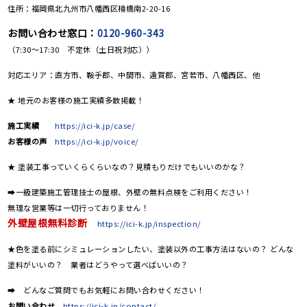
住所：福岡県北九州市八幡西区楠橋南2-20-16
お問い合わせ窓口：
0120-960-343
（7:30～17:30 不定休（土日祝対応））
対応エリア：直方市、鞍手郡、中間市、遠賀郡、宮若市、八幡西区、他
★ 地元のお客様の施工実績多数掲載！
施工実績
https://ici-k.jp/case/
お客様の声
https://ici-k.jp/voice/
★ 塗装工事っていくらくらいなの？見積もりだけでもいいのかな？
➡一級建築施工管理技士の屋根、外壁の無料点検をご利用ください！
無理な営業等は一切行っておりません！
外壁屋根無料診断
https://ici-k.jp/inspection/
★色を塗る前にシミュレーションしたい、塗装以外の工事方法はないの？ どんな
塗料がいいの？ 業者はどうやって選べばいいの？
➡ どんなご質問でもお気軽にお問い合わせください！
お問い合わせ
https://ici-k.jp/contact/