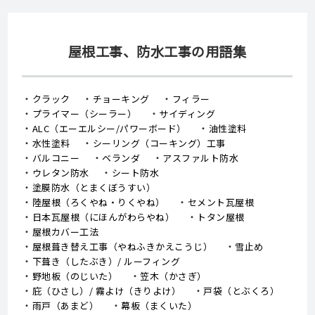
屋根工事、防水工事の用語集
クラック
チョーキング
フィラー
プライマー（シーラー）
サイディング
ALC（エーエルシー/パワーボード）
油性塗料
水性塗料
シーリング（コーキング）工事
バルコニー
ベランダ
アスファルト防水
ウレタン防水
シート防水
塗膜防水（とまくぼうすい）
陸屋根（ろくやね・りくやね）
セメント瓦屋根
日本瓦屋根（にほんがわらやね）
トタン屋根
屋根カバー工法
屋根葺き替え工事（やねふきかえこうじ）
雪止め
下葺き（したぶき）/ ルーフィング
野地板（のじいた）
笠木（かさぎ）
庇（ひさし）/ 霧よけ（きりよけ）
戸袋（とぶくろ）
雨戸（あまど）
幕板（まくいた）