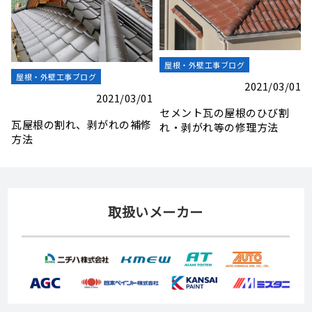
屋根・外壁工事ブログ
屋根工事現場レポート
1
2021/03/01
2021/06/17
ALCパワーボードのひび割れ
小倉南区 マンション 漏水調
等の補修方法
査 Ｉ様
取扱いメーカー