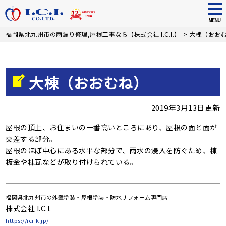
tog
nav
MENU
Skip
福岡県北九州市の雨漏り修理,屋根工事なら【株式会社 I.C.I.】
>
大棟（おお
to
main
content
大棟（おおむね）
2019年3月13日更新
屋根の頂上、お住まいの一番高いところにあり、屋根の面と面が
交差する部分。
屋根のほぼ中心にある水平な部分で、雨水の浸入を防ぐため、棟
板金や棟瓦などが取り付けられている。
福岡県北九州市の外壁塗装・屋根塗装・防水リフォーム専門店
株式会社 I.C.I.
https://ici-k.jp/