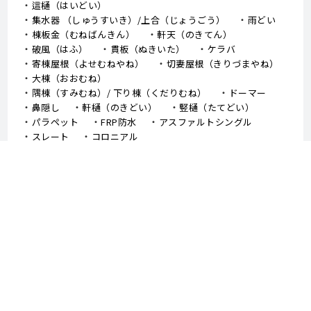
這樋（はいどい）
集水器 （しゅうすいき）/上合（じょうごう）
雨どい
棟板金（むねばんきん）
軒天（のきてん）
破風（はふ）
貫板（ぬきいた）
ケラバ
寄棟屋根（よせむねやね）
切妻屋根（きりづまやね）
大棟（おおむね）
隅棟（すみむね）/ 下り棟（くだりむね）
ドーマー
鼻隠し
軒樋（のきどい）
竪樋（たてどい）
パラペット
FRP防水
アスファルトシングル
スレート
コロニアル