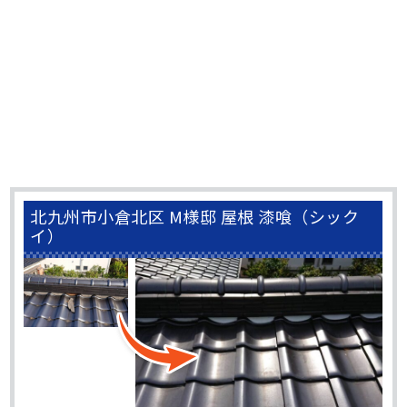
北九州市小倉北区 M様邸 屋根 漆喰（シック
イ）