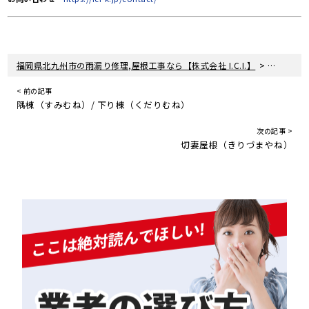
>
福岡県北九州市の雨漏り修理,屋根工事なら【株式会社 I.C.I.】
大棟（お
< 前の記事
隅棟（すみむね）/ 下り棟（くだりむね）
次の記事 >
切妻屋根（きりづまやね）