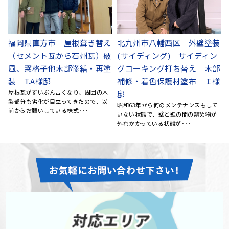
装
北九州市八幡西区 外壁塗
中間市 外壁塗装 木部鉄部塗
装 屋根塗装 屋根瓦修繕
装。ベランダ内部排水口修
部
再整列 破風交換 母屋他木
繕。S.H.様邸
新築後、初めての塗り替えになりま
様
部修繕 K様邸
す。 兄の紹介でI.C.I.の出光さんにすで
屋根瓦がずいぶん悪くなり、屋根を支
に見積りをもらっ･･･
える母屋（と言う名前とお聞きしまし
て
た）の部分も腐ってきてい･･･