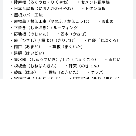
陸屋根（ろくやね・りくやね）
セメント瓦屋根
日本瓦屋根（にほんがわらやね）
トタン屋根
屋根カバー工法
屋根葺き替え工事（やねふきかえこうじ）
雪止め
下葺き（したぶき）/ ルーフィング
野地板（のじいた）
笠木（かさぎ）
庇（ひさし）/ 霧よけ（きりよけ）
戸袋（とぶくろ）
雨戸（あまど）
幕板（まくいた）
這樋（はいどい）
集水器 （しゅうすいき）/上合（じょうごう）
雨どい
棟板金（むねばんきん）
軒天（のきてん）
破風（はふ）
貫板（ぬきいた）
ケラバ
寄棟屋根（よせむねやね）
切妻屋根（きりづまやね）
大棟（おおむね）
隅棟（すみむね）/ 下り棟（くだりむね）
ドーマー
鼻隠し
軒樋（のきどい）
竪樋（たてどい）
パラペット
FRP防水
アスファルトシングル
スレート
コロニアル