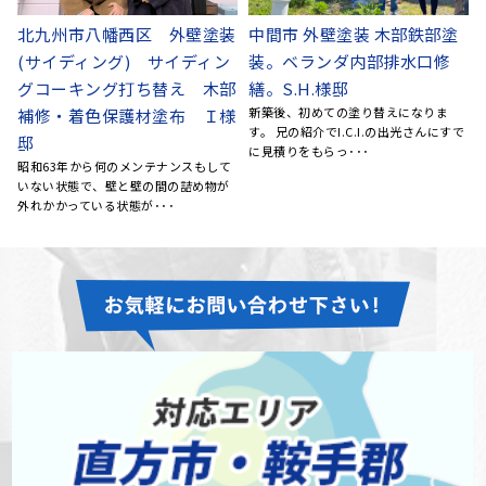
北九州市八幡西区 外壁塗装
中間市 外壁塗装 木部鉄部塗
八
(サイディング) サイディン
装。ベランダ内部排水口修
替
昨
グコーキング打ち替え 木部
繕。S.H.様邸
も
新築後、初めての塗り替えになりま
補修・着色保護材塗布 Ｉ様
ス
す。 兄の紹介でI.C.I.の出光さんにすで
邸
に見積りをもらっ･･･
昭和63年から何のメンテナンスもして
いない状態で、壁と壁の間の詰め物が
外れかかっている状態が･･･