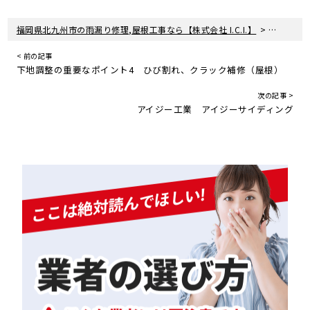
>
福岡県北九州市の雨漏り修理,屋根工事なら【株式会社 I.C.I.】
住宅リフ
< 前の記事
下地調整の重要なポイント4 ひび割れ、クラック補修（屋根）
次の記事 >
アイジー工業 アイジーサイディング