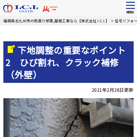
tog
nav
MENU
Skip
福岡県北九州市の雨漏り修理,屋根工事なら【株式会社 I.C.I.】
>
住宅リフォ
to
main
content
下地調整の重要なポイント
2 ひび割れ、クラック補修
（外壁）
2021年2月28日更新