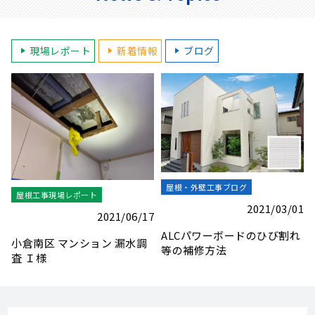
現場レポート
新着情報
ブログ
屋根・外壁工事ブログ
屋根工事現場レポート
1
2021/03/01
2021/06/17
ALCパワーボードのひび割れ
小倉南区 マンション 漏水調
等の補修方法
査 Ｉ様