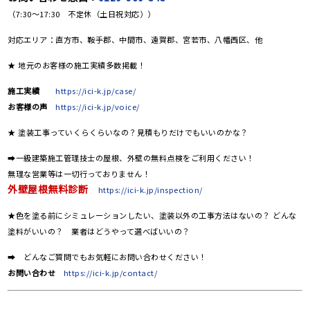
（7:30～17:30 不定休（土日祝対応））
対応エリア：直方市、鞍手郡、中間市、遠賀郡、宮若市、八幡西区、他
★ 地元のお客様の施工実績多数掲載！
施工実績
https://ici-k.jp/case/
お客様の声
https://ici-k.jp/voice/
★ 塗装工事っていくらくらいなの？見積もりだけでもいいのかな？
➡一級建築施工管理技士の屋根、外壁の無料点検をご利用ください！
無理な営業等は一切行っておりません！
外壁屋根無料診断
https://ici-k.jp/inspection/
★色を塗る前にシミュレーションしたい、塗装以外の工事方法はないの？ どんな
塗料がいいの？ 業者はどうやって選べばいいの？
➡ どんなご質問でもお気軽にお問い合わせください！
お問い合わせ
https://ici-k.jp/contact/