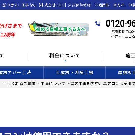
り替え）工事なら【株式会社 I.C.I.】火災保険修繕、八幡西区、直方市、中
0120-9
営業時間 7:30～
不定休（土日
て
料金について
施
屋根カバー工法
瓦屋根・漆喰工事
屋根板
】
>
よくあるご質問
>
工事について
>
塗装工事期間中、エアコンは使用