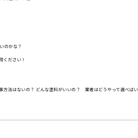
いいのかな？
用ください！
事方法はないの？ どんな塗料がいいの？ 業者はどうやって選べば