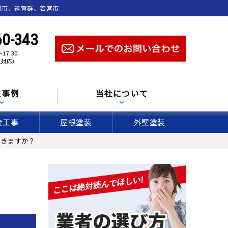
間市、遠賀群、若宮市
60-343
17:30
祝対応）
工事例
当社について
金工事
屋根塗装
外壁塗装
できますか？