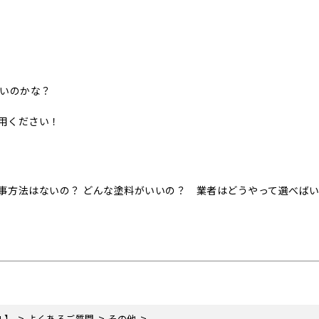
いいのかな？
用ください！
事方法はないの？ どんな塗料がいいの？ 業者はどうやって選べば
>
>
>
.】
よくあるご質問
その他