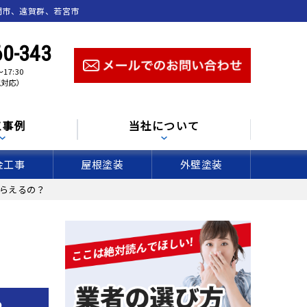
間市、遠賀群、若宮市
60-343
17:30
祝対応）
工事例
当社について
金工事
屋根塗装
外壁塗装
らえるの？