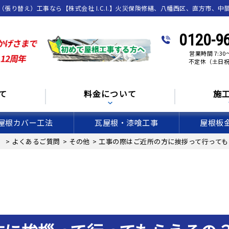
り替え）工事なら【株式会社 I.C.I.】火災保険修繕、八幡西区、直方市、中
0120-9
営業時間 7:30～
不定休（土日
て
料金について
施
屋根カバー工法
瓦屋根・漆喰工事
屋根板
】
>
よくあるご質問
>
その他
>
工事の際はご近所の方に挨拶って行っても