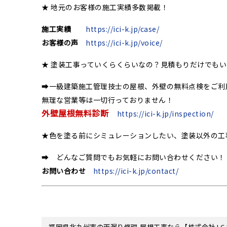
★ 地元のお客様の施工実績多数掲載！
施工実績
https://ici-k.jp/case/
お客様の声
https://ici-k.jp/voice/
★ 塗装工事っていくらくらいなの？見積もりだけでも
➡一級建築施工管理技士の屋根、外壁の無料点検をご利
無理な営業等は一切行っておりません！
外壁屋根無料診断
https://ici-k.jp/inspection/
★色を塗る前にシミュレーションしたい、塗装以外の工
➡ どんなご質問でもお気軽にお問い合わせください！
お問い合わせ
https://ici-k.jp/contact/
福岡県北九州市の雨漏り修理,屋根工事なら【株式会社 I.C.I